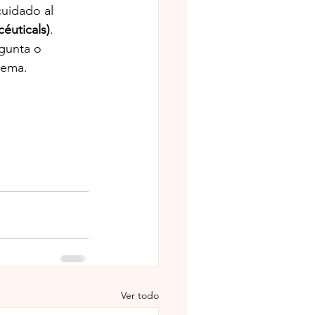
uidado al 
éuticals)
. 
gunta o 
lema.
Ver todo