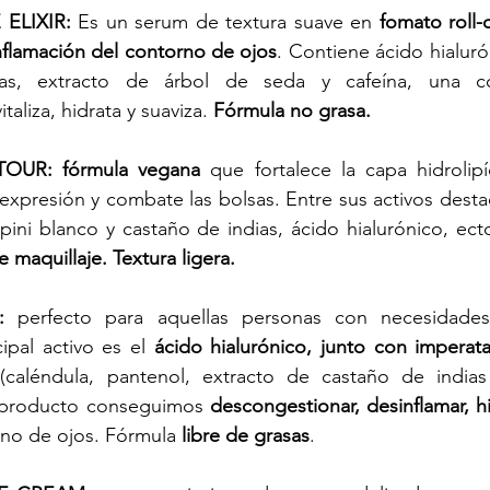
 ELIXIR:
 Es un serum de textura suave en 
fomato roll-
inflamación del contorno de ojos
. Contiene ácido hialuró
ugas, extracto de árbol de seda y cafeína, una c
aliza, hidrata y suaviza.
 Fórmula no grasa. 
UR: fórmula vegana
 que fortalece la capa hidrolipíd
e expresión y combate las bolsas. Entre sus activos desta
lupini blanco y castaño de indias, ácido hialurónico, ect
 maquillaje. Textura ligera.
:
 perfecto para aquellas personas con necesidades
ipal activo es el 
ácido hialurónico, junto con imperata 
(caléndula, pantenol, extracto de castaño de indias
 producto conseguimos 
descongestionar, desinflamar, hid
rno de ojos. Fórmula 
libre de grasas
. 