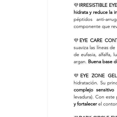
💜
IRRESISTIBLE EYE
hidrata y reduce la 
péptidos anti-arr
componente que revit
💜
EYE CARE CONTO
suaviza las líneas d
de eufasia, alfalfa, 
argan. 
Buena base de
💜
EYE ZONE GEL
hidratación. Su princ
complejo sensitivo
 
levadura). Con este
y fortalecer 
el conto