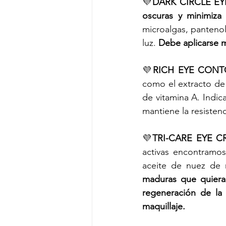
💜
DARK CIRCLE EY
oscuras y minimiza 
microalgas, pantenol
luz. 
Debe aplicarse m
💜
RICH EYE CONT
como el extracto de 
de vitamina A. Indic
mantiene la resistenci
💜
TRI-CARE EYE C
activas encontramos:
aceite de nuez de 
maduras que quieran
regeneración de la p
maquillaje. 