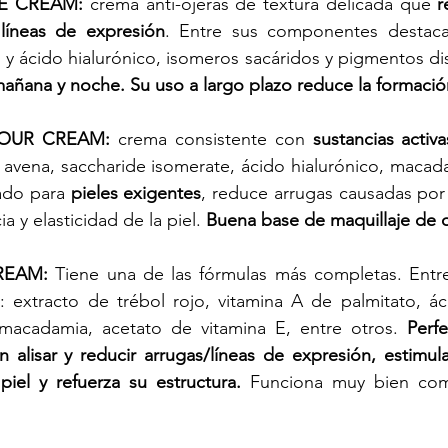
E CREAM:
 crema anti-ojeras de textura delicada que 
r
líneas de expresión
.⁠ Entre sus componentes destaca
 y ácido hialurónico, isomeros sacáridos y pigmentos dis
añana y noche. Su uso a largo plazo reduce la formació
OUR CREAM:
 crema consistente con 
sustancias activa
avena, saccharide isomerate, ácido hialurónico, macada
ado para 
pieles exigentes
, reduce arrugas causadas por 
a y elasticidad de la piel.⁠ 
Buena base de maquillaje de o
REAM:
 Tiene una de las fórmulas más completas. Entre
 extracto de trébol rojo, vitamina A de palmitato, áci
macadamia, acetato de vitamina E, entre otros. 
Perfe
 alisar y reducir arrugas/líneas de expresión, estimul
iel y refuerza su estructura.⁠
 Funciona muy bien co