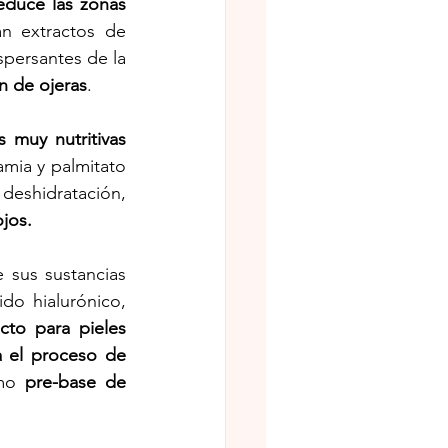
educe las zonas 
n extractos de 
persantes de la 
n de ojeras
.
s muy nutritivas
mia y palmitato 
deshidratación, 
jos. 
 sus sustancias 
do hialurónico, 
cto para pieles 
a el proceso de 
mo 
pre-base de 