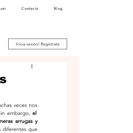
áser
Contacto
Blog
Iniciar sesión
Inicia sesión/ Regístrate
s
uchas veces nos 
⁠Sin embargo,
 el 
eras arrugas y 
 diferentes que 