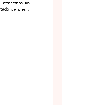
e ofrecemos un 
ltado 
de pies y 