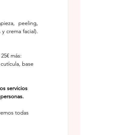
ieza, peeling, 
y crema facial). 
 25€ más:
cutícula, base 
s servicios 
 personas.
eremos todas 