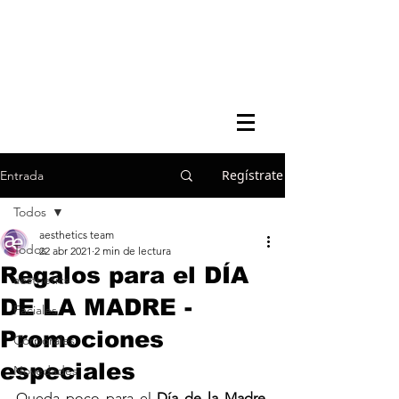
Regístrate
Entrada
Todos
aesthetics team
Todos
22 abr 2021
2 min de lectura
Regalos para el DÍA
aesthetics
DE LA MADRE -
Faciales
Promociones
Corporales
especiales
Novedades
Queda poco para el 
Día de la Madre
, 