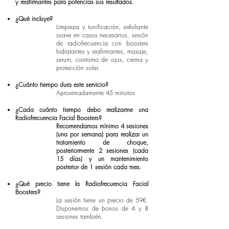
y reafirmantes para potencias sus resultados.
¿Qué incluye?
Limpieza y tonificación, exfoliante
suave en casos necesarios, sesión
de radiofrecuencia con boosters
hidratantes y reafirmantes, masaje,
serum, contorno de ojos, crema y
protección solar.
¿Cuánto tiempo dura este servicio?
Aproximadamente 45 minutos​
¿Cada cuánto tiempo debo realizarme una
Radiofrecuencia Facial Boosters?
Recomendamos mínimo 4 sesiones
(una por semana) para realizar un
tratamiento de choque,
posteriormente 2 sesiones (cada
15 días) y un mantenimiento
posterior de 1 sesión cada mes.
¿Qué precio tiene la Radiofrecuencia Facial
Boosters?
La sesión tiene un precio de 59€​.
Disponemos de bonos de 4 y 8
sesiones también.