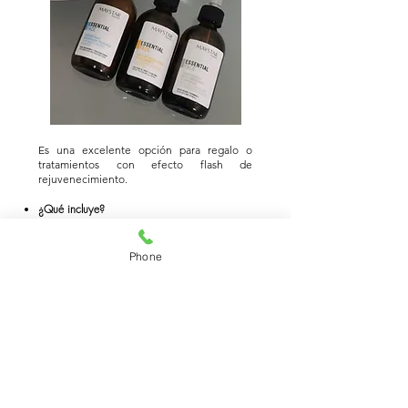
Es una excelente opción para regalo o
tratamientos con efecto flash de
rejuvenecimiento.
¿Qué incluye?
Limpieza, tonificación,
peeling
mecánico/enzimático,
pala
Phone
ultrasónica o
microdermoabrasión
, sesión
de radiofrecuencia con
boosters
, serum, contorno de
ojos, crema y prorección
solar. Todo adaptado tipo de
piel y objetivo final del
cliente.​
¿Cuánto tiempo dura este servicio?