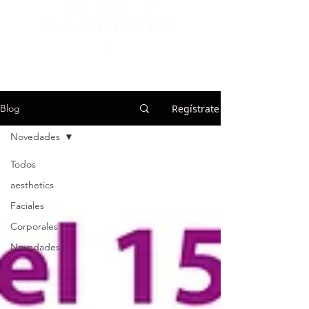
BLOG Y
NOVEDADE
S
Regístrate
Blog
Novedades
Todos
aesthetics
Faciales
Corporales
Novedades