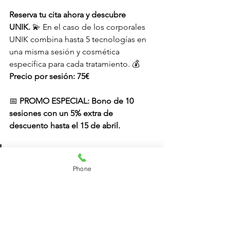
Reserva tu cita ahora y descubre 
UNIK.
 💫 En el caso de los corporales 
UNIK combina hasta 5 tecnologías en 
una misma sesión y cosmética 
específica para cada tratamiento. 💰 
Precio por sesión: 75€ 
📅 
PROMO ESPECIAL:
Bono de 10 
sesiones con un 5% extra de 
descuento hasta el 15 de abril. 
🌸 MÁS INFO 🌸
Phone
📍¡
No pierdas esta oportunidad de 
rejuvenecer tu piel y remodelar tu 
cuerpo con la tecnología más 
avanzada! 
Solicita info sin compromiso
por 
WhatsApp
 o directamente 