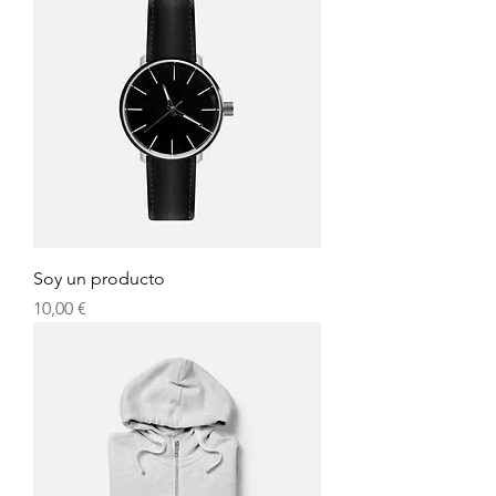
Soy un producto
Precio
10,00 €