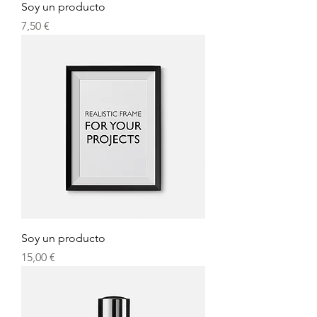
Soy un producto
Precio
7,50 €
Soy un producto
Precio
15,00 €