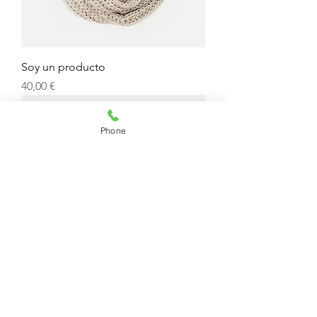
Soy un producto
Precio
40,00 €
Phone
Soy un producto
Precio