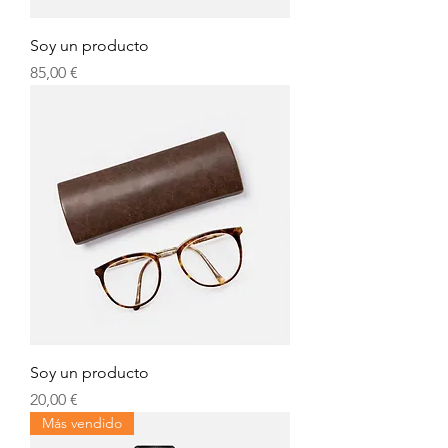
Soy un producto
Precio
85,00 €
Soy un producto
Precio
20,00 €
Más vendido