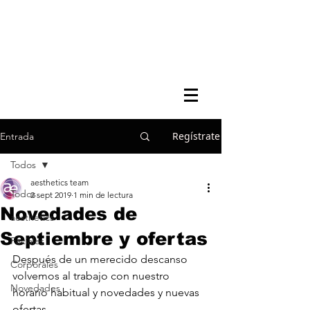
Regístrate
Entrada
Todos
aesthetics team
Todos
2 sept 2019
1 min de lectura
Novedades de
aesthetics
Septiembre y ofertas
Faciales
Después de un merecido descanso 
Corporales
volvemos al trabajo con nuestro 
Novedades
horario habitual y novedades y nuevas 
ofertas.