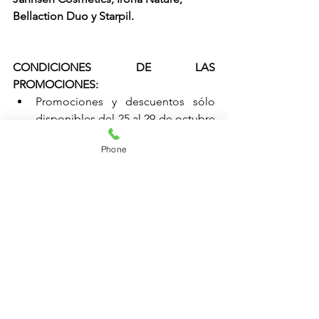
Bellaction Duo y Starpil. 
CONDICIONES DE LAS 
PROMOCIONES:
Promociones y descuentos sólo 
disponibles del 25 al 29 de octubre 
de 2021.
Phone
Máximo descuento en compras de 
cosmética 100€
aesthetics Valencia
Tel. 647381289 o 960690625
Calle Guadassuar Nº1 (bajo) - Estética. 
Campanar, Valencia