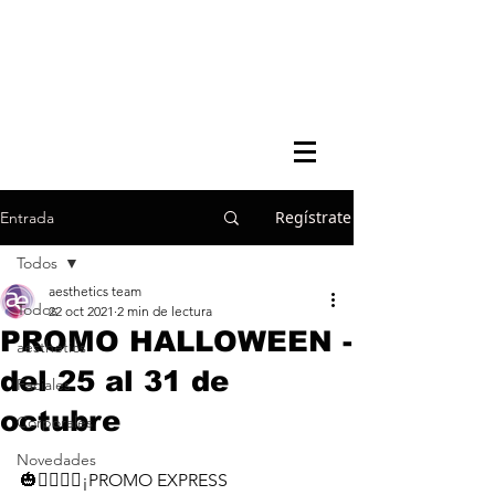
Regístrate
Entrada
Todos
aesthetics team
Todos
22 oct 2021
2 min de lectura
PROMO HALLOWEEN -
aesthetics
del 25 al 31 de
Faciales
octubre
Corporales
Novedades
🎃🧟‍♀️🧟‍♂️¡PROMO EXPRESS 