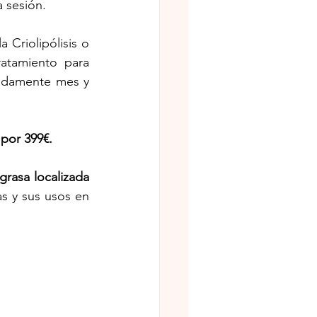
 sesión.
Criolipólisis o 
atamiento para 
adamente mes y 
 por 399€.
tratamientos o tipos de celulitis y grasa localizada 
 y sus usos en 