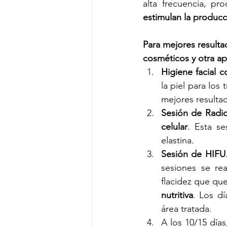
alta frecuencia, pr
estimulan la produc
Para mejores result
cosméticos y otra ap
Higiene facial 
la piel para los
mejores resulta
Sesión de Radio
celular
. Esta se
elastina.
Sesión de HIFU
sesiones se rea
flacidez que que
nutritiva
. Los dí
área tratada. 
A los 10/15 día