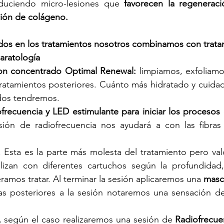
oduciendo micro-lesiones que 
favorecen la regeneraci
ción de colágeno.
ados en los tratamientos nosotros combinamos con trata
aratología
con concentrado Optimal Renewal:
 limpiamos, exfoliam
 tratamientos posteriores. Cuánto más hidratado y cuidado
dos tendremos.  
frecuencia y LED estimulante para iniciar los procesos 
sión de radiofrecuencia nos ayudará a con las fibras
. Esta es la parte más molesta del tratamiento pero vald
lizan con diferentes cartuchos según la profundidad, 
ramos tratar. Al terminar la sesión aplicaremos una 
masca
as posteriores a la sesión notaremos una sensación de
s, según el caso realizaremos una sesión de
 Radiofrecuen