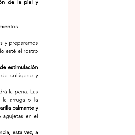
ón de la piel y 
mientos 
os y preparamos 
 esté el rostro 
de estimulación 
 de colágeno y 
rá la pena. Las 
la arruga o la 
rilla calmante y 
 agujetas en el 
cia, esta vez, a 