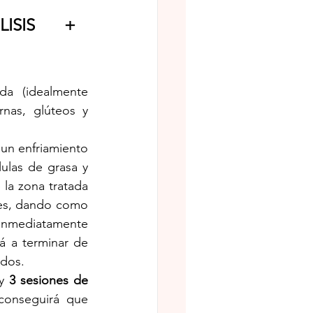
LISIS + 
da (idealmente 
as, glúteos y 
 un enfriamiento 
ulas de grasa y 
 la zona tratada 
es, dando como 
 Inmediatamente 
 a terminar de 
idos.
y 
3 sesiones de 
conseguirá que 