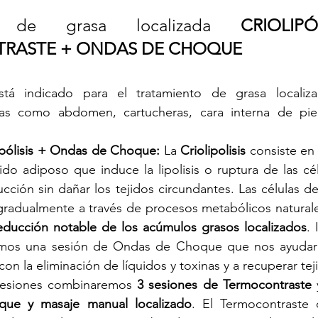
to de grasa localizada 
CRIOLIPÓ
RASTE + ONDAS DE CHOQUE
stá indicado para el tratamiento de grasa localiza
s como abdomen, cartucheras, cara interna de piern
ipólisis + Ondas de Choque:
 La 
Criolipolisis
 consiste en
jido adiposo que induce la lipolisis o ruptura de las cél
ucción sin dañar los tejidos circundantes. Las células de
gradualmente a través de procesos metabólicos natural
educción notable de los acúmulos grasos localizados
.
amos una sesión de Ondas de Choque que nos ayudará
 con la eliminación de líquidos y toxinas y a recuperar tej
 sesiones combinaremos 
3 sesiones de Termocontraste
 
ue y masaje manual localizado
. El Termocontraste 