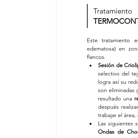
Tratamien
TERMOCONT
Este tratamiento e
edematosa) en zona
flancos. 
Sesión de Criol
selectivo del te
logra así su red
son eliminadas 
resultado una 
r
después realiz
trabajar el área,
Las siguientes
Ondas de Choq